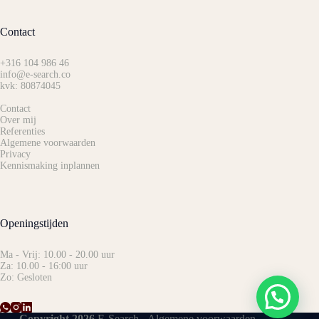
Contact
+316 104 986 46
info@e-search.co
kvk: 80874045
Contact
Over mij
Referenties
Algemene voorwaarden
Privacy
Kennismaking inplannen
Openingstijden
Ma - Vrij: 10.00 - 20.00 uur
Za: 10.00 - 16:00 uur
Zo: Gesloten
Copyright 2026
E-Search -
Algemene voorwaarden
-