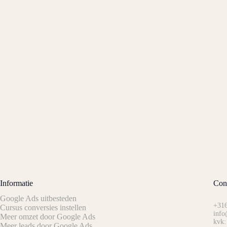
Informatie
Con
Google Ads uitbesteden
+316
Cursus conversies instellen
info
Meer omzet door Google Ads
kvk:
Meer leads door Google Ads