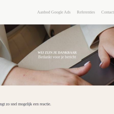
Aanbod Google Ads
Referenties
Contact
WIJ ZIJN JE DANKBAAR
Bedankt voor je bericht
ngt zo snel mogelijk een reactie.