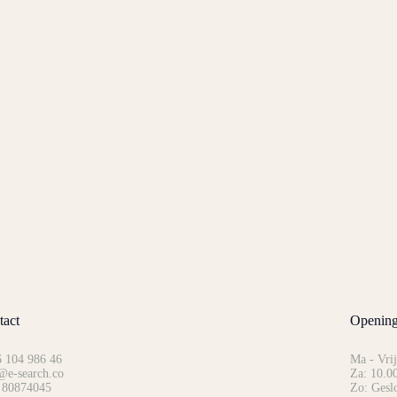
tact
Opening
 104 986 46
Ma - Vrij
@e-search.co
Za: 10.00
 80874045
Zo: Gesl