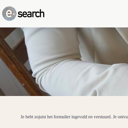
Ga
naar
de
inhoud
Je hebt zojuist het formulier ingevuld en verstuurd. Je ontva